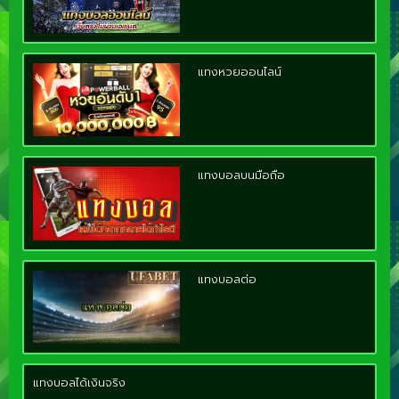
แทงหวยออนไลน์
แทงบอลบนมือถือ
แทงบอลต่อ
แทงบอลได้เงินจริง