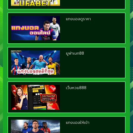
แทงบอลดูราคา
ยูฟ่าเบท88
เว็บหวย888
แทงบอลให้เข้า