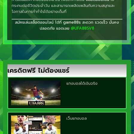
กระทบต่อชีวิตประจำวัน และสามารถเพลิดเพลินกับความสนุกและ
โอกาสในการทำกำไรได้อย่างเต็มที่
สมัครเล่นสล็อตออนไลน์ ได้ที่ game88s สะดวก รวดเร็ว มั่นคง
ปลอดภัย แอดเลย
@UFA88SV8
เครดิตฟรี ไม่ต้องแชร์
แทงบอลได้เงินจริง
เว็บแทงบอล