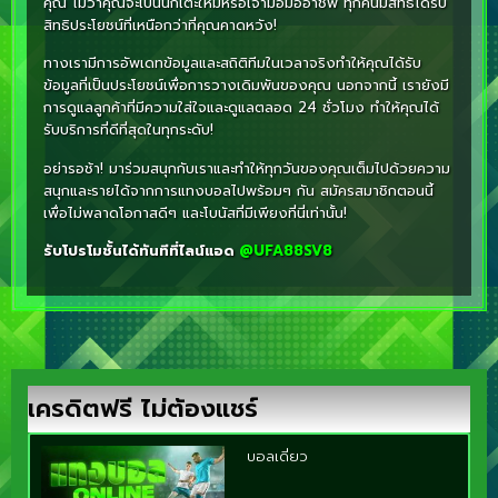
คุณ ไม่ว่าคุณจะเป็นนักเตะใหม่หรือเจ้ามือมืออาชีพ ทุกคนมีสิทธิ์ได้รับ
สิทธิประโยชน์ที่เหนือกว่าที่คุณคาดหวัง!
ทางเรามีการอัพเดทข้อมูลและสถิติทีมในเวลาจริงทำให้คุณได้รับ
ข้อมูลที่เป็นประโยชน์เพื่อการวางเดิมพันของคุณ นอกจากนี้ เรายังมี
การดูแลลูกค้าที่มีความใส่ใจและดูแลตลอด 24 ชั่วโมง ทำให้คุณได้
รับบริการที่ดีที่สุดในทุกระดับ!
อย่ารอช้า! มาร่วมสนุกกับเราและทำให้ทุกวันของคุณเต็มไปด้วยความ
สนุกและรายได้จากการแทงบอลไปพร้อมๆ กัน สมัครสมาชิกตอนนี้
เพื่อไม่พลาดโอกาสดีๆ และโบนัสที่มีเพียงที่นี่เท่านั้น!
รับโปรโมชั้นได้ทันทีที่ไลน์แอด
@UFA88SV8
เครดิตฟรี ไม่ต้องแชร์
บอลเดี่ยว