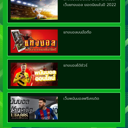
เว็บแทงบอล ยอดนิยมในปี 2022
แทงบอลบนมือถือ
แทงบอลได้ชัวร์
เว็บพนันบอลฟรีเครดิต