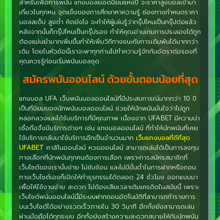
สำหรับเพื่อการพนัน แทงบอลยอดนิยมแห่งปี จะราคาสูงบอลเข้ามา
เกี่ยวในทุกหน จุดแข็งของการศึกษาหาความรู้ ช่องทางกำหนดราคา
บอลสเต็ป สูงต่ำ คิดยังไง จะทำให้ผู้เล่นรู้ว่ากรุ๊ปไหนเป็นกรุ๊ปต่อแล้ว
หลังจากนั้นก็กรุ๊ปไหนเป็นกรุ๊ปรอง ทำให้คุณอ่านเกมการประลองได้ถูก
ต้องแม่นยำมากเพิ่มขึ้นทำให้เพิ่มวิถีทางชนะกับการเดิมพันได้มากกว่า
เดิม โดยในหัวข้อนี้เราจะพาทุกท่านไปทำความรู้จักกับอัตราต่อรองที่
คุณควรรู้ก่อนเริ่มพนันบอลชุด
สมัครพนันออนไลน์ ด้วยขั้นตอนน้อยที่สุด
แทงบอล UFA เว็บพนันบอลออนไลน์ที่มีประสบการณ์มากกว่า 10 ปี
เป็นที่นิยมของนักพนันบอลออนไลน์ ช่วยให้นักพนันมั่นใจว่าไม่ถูก
หลอกลวงและได้รับบริการที่มีคุณภาพ เนื่องจาก UFABET มีความน่า
เชื่อถือจึงมีบริการต่างๆ เช่น แทงบอลออนไลน์ ที่ทำให้นักพนันที่เคย
ใช้บริการกลับมาใช้บริการอีกเป็นจำนวนมาก
เว็บแทงบอลที่ดีที่สุด
UFABET
คาสิโนออนไลน์ หวยออนไลน์ สามารถเล่นได้เป็นการลงทุน
ทางเลือกที่นักพนันทุกคนต้องการเลือก เพราะการสมัครสมาชิกที่
เว็บไซต์ของเรานั้นง่าย ไม่ซับซ้อน และไม่มีขั้นต่ำในการฝากหรือถอน
ทางเว็บไซต์เองก็เปิดให้ทำธุรกรรมได้ตลอด 24 ชั่วโมง ออกแบบมา
เพื่อให้ใช้งานง่าย สะดวก ไม่ต้องเสียเวลาเติมเครดิตในสมัยนี้ เพราะ
เว็บไซต์พนันออนไลน์นี้มีระบบฝากถอนอัตโนมัติที่สามารถทำรายการ
บนเว็บไซต์ได้อย่างรวดเร็วภายใน 30 วินาที อีกทั้งยังสามารถเล่น
ผ่านมือถือได้ทุกระบบ อีกทั้งยังสร้างความสะดวกสบายให้กับนักพนัน