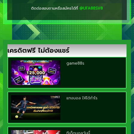
ติดต่อสอบถามหรือสมัครได้ที่
@UFA88SV8
เครดิตฟรี ไม่ต้องแชร์
game88s
แทงบอล ให้ได้กำไร
ทีเด็ดบอลวันนี้