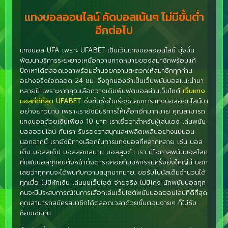
แทงบอลออนไลน์ คัดบอลเน้นๆ ไม่มีขั้นต่ำ
อีกต่อไป
แทงบอล UFA เพราะ UFABET เป็นเว็บแทงบอลออนไลน์ มุ่งมั่น
พัฒนาบริการระยะยาวเหนือความคาดหมายของสมาชิกพร้อมแก้
ปัญหาได้ตลอดเวลาพร้อมอำนวยความสะดวกให้สมาชิกทุกท่าน
อย่างจริงใจตลอด 24 ชม. จึงถูกมองว่าเป็นเว็บพนันบอลแนะนำมา
หลายปี เพราะหากคุณเลือกวางเดิมพันฟุตบอลผ่านเว็บไซต์
เว็บแทง
บอลที่ดีที่สุด UFABET
ซึ่งขึ้นชื่อในเรื่องของการแทงบอลออนไลน์มา
อย่างยาวนาน เพราะเรายังมีบริการให้เลือกอีกมากมาย คุณสามารถ
แทงบอลด้วยเงินเพียง 10 บาท เราเชื่อว่าสำหรับผู้เล่นเอง เล่นพนัน
บอลออนไลน์ กับเรา รับรองว่าสนุกและเพลิดเพลินอย่างแน่นอน
นอกจากนี้ เรายังมีทางเลือกในการแทงบอลที่หลากหลาย เช่น บอล
เต็ง บอลสเต็ป บอลสองสนาม บอลสูงต่ำ เรา มีโอกาสพนันบอลโลก
ที่แฟนบอลทุกคนตั้งหน้าตั้งตารอคอยกับมหกรรมครั้งยิ่งใหญ่นี้ บอก
เลยว่าทุกคนจะได้พบกับความสนุกมากมาย. ขอรับโบนัสเต็มจำนวนได้
ทุกเมื่อ ไม่มีหักเงิน เล่นบนเว็บไซต์ จ่ายจริง ไม่มีโกง นักพนันบอลทุก
คนจะมีประสบการณ์ในการเลือกเล่นเว็บไซต์พนันบอลออนไลน์ที่ดีที่สุด
คุณสามารถสมัครสมาชิกได้ตลอดเวลาด้วยขั้นตอนง่ายๆ ก็ไม่ซับ
ซ้อนเช่นกัน