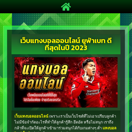
เว็บแทงบอลออนไลน์ ยูฟ่าเบท ดี
ที่สุดในปี 2023
เว็บแทงบอลออนไลน์
เพราะเราเป็นเว็บไซต์ที่ไม่เอาเปรียบลูกค้า
ไม่มีข้อจำกัดอะไรที่ทำให้ลูกค้ารู้สึก อึดอัด หรือไม่สนุก เราถึง
กล้าที่จะเปิดให้ลูกค้าเข้ามาร่วมสนุกได้กับเกมต่างๆ ต่ำ
แทงบอล