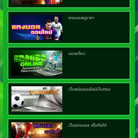
แทงบอลดูราคา
บอลเดี่ยว
เว็บพนันออนไลน์เว็บตรง
เว็บแทงบอล เชื่อถือได้