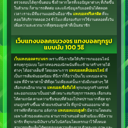
ตรวจสอบได้ทุกขั้นตอน ซึ่งถ้าหากใครที่เจอปัญหาต่างๆ ที่เกิดขึ้น
ในตัวเกม ก็สามารถติดต่อ และแจ้งข้อมูลกับแอดมินได้ตลอด
เวลา เราจะมีทีมงานแอดมินมืออาชีพ
แทงบอลฟรีเครดิต
ที่จะ
คอยให้บริการตลอด 24 ชั่วโมง เพื่อรองรับการใช้งานตลอดทั้งวัน
เพื่อความสะดวกมากที่สุดของลูกค้าที่เป็นสมาชิก
เว็บแทงบอลครบวงจร แทงบอลทุกรูป
แบบนับ 100 วิธี
เว็บแทงบอลครบวงจร
เพราะที่นี่เราเปิดให้บริการเกมออนไลน์
ครบทุกรูปแบบ โอกาสทองของนักพนันที่จะเข้ามาสร้างรายได้
ต่างๆ ได้อย่างเต็มที่ โดยเฉพาะการ
แทงบอลสเต็ปออนไลน์
ที่
เป็นการเดิมพันยอดนิยม ที่นี่เราก็ถือว่าเป็นเว็บ แทงบอล ผ่าน
แอพ ที่มีราคาค่าน้ำดีที่สุด ไม่เพียงแค่นั้นเรายังมีเกมต่างๆ ให้
เลือกเล่นอีกมากมาย
แทงบอลเชื่อถือได้
ทุกเกมถูกสร้างสรรค์
และออกแบบมาเป็นอย่างดี เหมาะสมกับทุกการลงทุน เลือกเล่น
ได้ตามถนัด ตามความชื่นชอบที่ตัวเองโปรดปรานมากที่สุด ทุก
เกมถูกสร้างขึ้นมาด้วยแรงบันดาลใจ ที่ถูกนำเสนอออกมาด้วย
กราฟฟิกที่สวยงาม อลังกาล
แทงบอลแบบสูงต่ำ
มีความโดดเด่น
เฉพาะตัวของแต่ละเกม ผ่านการนำเสนอด้วยตัวอนิเมะที่มีความ
น่ารัก ที่ทุกเกมมีเงินรางวัลโบนัสก้อนโตแทรกเอาไว้ทั้งหมด
สามารถเติมเต็มได้ทุกรูปแบบความต้องการ ด้วยระบบ ภาพ และ