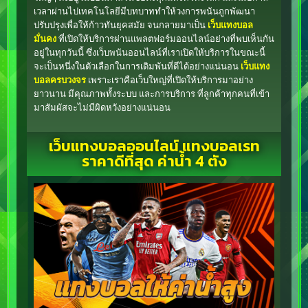
เวลาผ่านไปเทคโนโลยีมีบทบาททำให้วงการพนันถูกพัฒนา
ปรับปรุงเพื่อให้ก้าวทันยุคสมัย จนกลายมาเป็น
เว็บแทงบอล
มั่นคง
ที่เปิดให้บริการผ่านแพลตฟอร์มออนไลน์อย่างที่พบเห็นกัน
อยู่ในทุกวันนี้ ซึ่งเว็บพนันออนไลน์ที่เราเปิดให้บริการในขณะนี้
จะเป็นหนึ่งในตัวเลือกในการเดิมพันที่ดีได้อย่างแน่นอน
เว็บแทง
บอลครบวงจร
เพราะเราคือเว็บใหญ่ที่เปิดให้บริการมาอย่าง
ยาวนาน มีคุณภาพทั้งระบบ และการบริการ ที่ลูกค้าทุกคนที่เข้า
มาสัมผัสจะไม่มีผิดหวังอย่างแน่นอน
เว็บแทงบอลออนไลน์ แทงบอลเรท
ราคาดีที่สุด ค่าน้ำ 4 ตัง