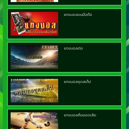
แทงบอลบนมือถือ
แทงบอลต่อ
แทงบอลชุดสเต็ป
แทงบอลคืนยอดเสีย