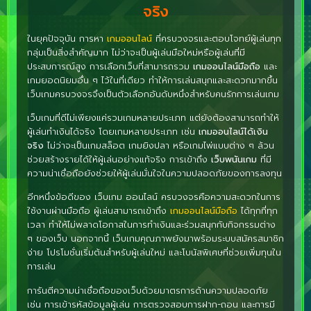
จริง
ในยุคปัจจุบัน การหา
เกมออนไลน์
ที่ครบวงจรและตอบโจทย์ผู้เล่นทุก
กลุ่มเป็นสิ่งสำคัญมาก ไม่ว่าจะเป็นผู้เล่นมือใหม่หรือผู้เล่นที่มี
ประสบการณ์สูง การเลือกเว็บที่สามารถรวม
เกมออนไลน์มือถือ
และ
เกมยอดนิยมอื่น ๆ ไว้ในที่เดียว ทำให้การเล่นสนุกและสะดวกมากขึ้น
เว็บเกมครบวงจรจึงเป็นตัวเลือกอันดับหนึ่งสำหรับคนรักการเล่นเกม
เว็บเกมที่ดีไม่เพียงแค่รวมเกมหลายประเภท แต่ยังต้องสามารถทำให้
ผู้เล่นทำเงินได้จริง โดยเกมหลายประเภท เช่น
เกมออนไลน์ได้เงิน
จริง
ไม่ว่าจะเป็นเกมสล็อต เกมยิงปลา หรือเกมไพ่แบบต่าง ๆ ล้วน
ช่วยสร้างรายได้ให้ผู้เล่นอย่างแท้จริง การเข้าถึง
เว็บพนันเกม
ที่มี
ความน่าเชื่อถือยังช่วยให้ผู้เล่นมั่นใจในความปลอดภัยของการลงทุน
อีกหนึ่งข้อดีของ เว็บเกม ออนไลน์ ครบวงจรคือความสะดวกในการ
ใช้งานผ่านมือถือ ผู้เล่นสามารถเข้าถึง
เกมออนไลน์มือถือ
ได้ทุกที่ทุก
เวลา ทำให้ไม่พลาดโอกาสในการทำเงินและร่วมสนุกกับกิจกรรมต่าง
ๆ ของเว็บ นอกจากนี้ เว็บเกมคุณภาพยังมาพร้อมระบบสมัครสมาชิก
ง่าย โปรโมชั่นเริ่มต้นสำหรับผู้เล่นใหม่ และโบนัสพิเศษที่ช่วยเพิ่มทุนใน
การเล่น
การันตีความน่าเชื่อถือของเว็บด้วยมาตรการด้านความปลอดภัย
เช่น การเข้ารหัสข้อมูลผู้เล่น การตรวจสอบการฝาก-ถอน และการมี