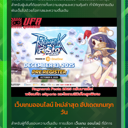
สำหรับผู้เล่นที่ต้องการทั้งความสนุกและความคุ้มค่า ทำให้ทุกการเดิม
พันเต็มไปด้วยโอกาสและความตื่นเต้น
เว็บเกมออนไลน์ ใหม่ล่าสุด อัปเดตเกมทุก
วัน
สำหรับผู้ที่ชื่นชอบความตื่นเต้น การเลือก
เว็บเกม ออนไลน์
ที่มีการ