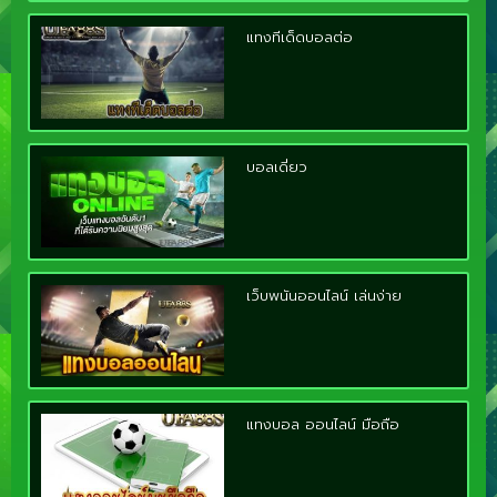
แทงทีเด็ดบอลต่อ
บอลเดี่ยว
เว็บพนันออนไลน์ เล่นง่าย
แทงบอล ออนไลน์ มือถือ