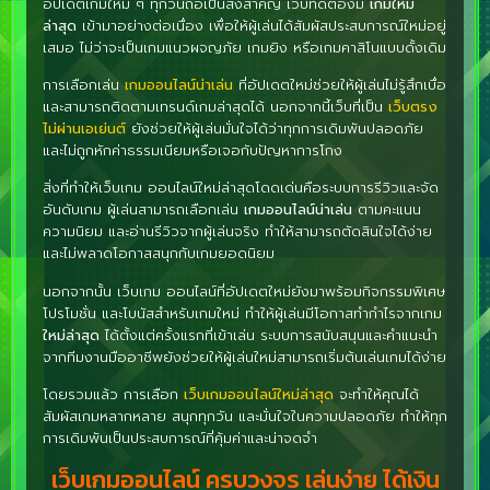
อัปเดตเกมใหม่ ๆ ทุกวันถือเป็นสิ่งสำคัญ เว็บที่ดีต้องมี
เกมใหม่
ล่าสุด
เข้ามาอย่างต่อเนื่อง เพื่อให้ผู้เล่นได้สัมผัสประสบการณ์ใหม่อยู่
เสมอ ไม่ว่าจะเป็นเกมแนวผจญภัย เกมยิง หรือเกมคาสิโนแบบดั้งเดิม
การเลือกเล่น
เกมออนไลน์น่าเล่น
ที่อัปเดตใหม่ช่วยให้ผู้เล่นไม่รู้สึกเบื่อ
และสามารถติดตามเทรนด์เกมล่าสุดได้ นอกจากนี้เว็บที่เป็น
เว็บตรง
ไม่ผ่านเอเย่นต์
ยังช่วยให้ผู้เล่นมั่นใจได้ว่าทุกการเดิมพันปลอดภัย
และไม่ถูกหักค่าธรรมเนียมหรือเจอกับปัญหาการโกง
สิ่งที่ทำให้เว็บเกม ออนไลน์ใหม่ล่าสุดโดดเด่นคือระบบการรีวิวและจัด
อันดับเกม ผู้เล่นสามารถเลือกเล่น
เกมออนไลน์น่าเล่น
ตามคะแนน
ความนิยม และอ่านรีวิวจากผู้เล่นจริง ทำให้สามารถตัดสินใจได้ง่าย
และไม่พลาดโอกาสสนุกกับเกมยอดนิยม
นอกจากนั้น เว็บเกม ออนไลน์ที่อัปเดตใหม่ยังมาพร้อมกิจกรรมพิเศษ
โปรโมชั่น และโบนัสสำหรับเกมใหม่ ทำให้ผู้เล่นมีโอกาสทำกำไรจากเกม
ใหม่ล่าสุด
ได้ตั้งแต่ครั้งแรกที่เข้าเล่น ระบบการสนับสนุนและคำแนะนำ
จากทีมงานมืออาชีพยังช่วยให้ผู้เล่นใหม่สามารถเริ่มต้นเล่นเกมได้ง่าย
โดยรวมแล้ว การเลือก
เว็บเกมออนไลน์ใหม่ล่าสุด
จะทำให้คุณได้
สัมผัสเกมหลากหลาย สนุกทุกวัน และมั่นใจในความปลอดภัย ทำให้ทุก
การเดิมพันเป็นประสบการณ์ที่คุ้มค่าและน่าจดจำ
เว็บเกมออนไลน์ ครบวงจร เล่นง่าย ได้เงิน